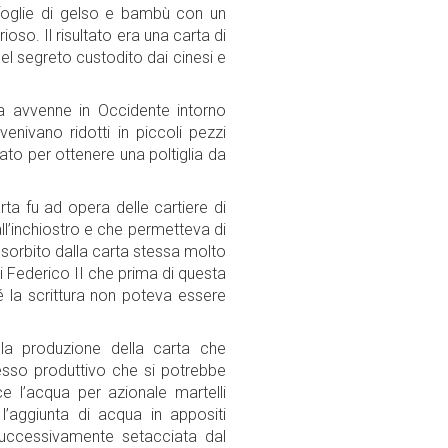
o foglie di gelso e bambù con un
so. Il risultato era una carta di
el segreto custodito dai cinesi e
ta avvenne in Occidente intorno
venivano ridotti in piccoli pezzi
sato per ottenere una poltiglia da
rta fu ad opera delle cartiere di
ll’inchiostro e che permetteva di
sorbito dalla carta stessa molto
di Federico II che prima di questa
hé la scrittura non poteva essere
 la produzione della carta che
cesso produttivo che si potrebbe
ce l’acqua per azionale martelli
l’aggiunta di acqua in appositi
a successivamente setacciata dal