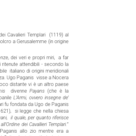
 dei Cavalieri Templari (1119) al
polcro a Gerusalemme (in origine
ze, dei veri e propri miri, a far
ritenute attendibili - secondo la
le italiano di origini meridionali
zza. Ugo Paganis visse a Nocera
oco distante vi è un altro paese
nis
divenne
Payans
(che è la
mpanile
L’Armi, ovvero insegne de’
ari fu fondata da Ugo de Paganis
1621), si legge che nella chiesa
ni, il quale, per quanto riferisce
ll’Ordine dei Cavallieri Templari.
”
al Paganis allo zio mentre era a