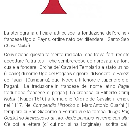
La storiografia ufficiale attribuisce la fondazione dell’ordine
francese Ugo di Payns, ordine nato per difendere il Santo Se
Christi Militia
).
Convinzione questa talmente radicata che trova forti resisten
accettare l’altra tesi - che sembrerebbe comprovata da fonti 
quale a fondare l’Ordine dei Cavalieri Templari sia stato un nobi
(lucane) di nome Ugo del Paganis signore di Nocera e Fare
de Pagani (Campania), oggi Nocera Inferiore e superiore e p
Pagani. La traduzione in francese del nome latino
Paga
traduzione francese di pagani). La cronaca di Filiberto Ca
Nobili
( Napoli 1610) afferma che l’Ordine dei Cavalieri Templ
nel 1117. Nel
Compendio Historico
di Marc'Antonio Guarini (
templare di San Giacomo a Ferrara vi è la tomba di
Ugo Paga
Guglielmo Arcivescovo di Tiro, diede principio insieme con altri a
C’è poi la lettera (di cui non si ha l’originale) scritta d