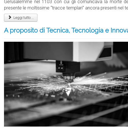
Gerusalemme nel 1103 con cui gli comunicava la morte del 
presente le moltissime “tracce templari” ancora presenti nel ter
Leggi tutto …
A proposito di Tecnica, Tecnologia e Innov