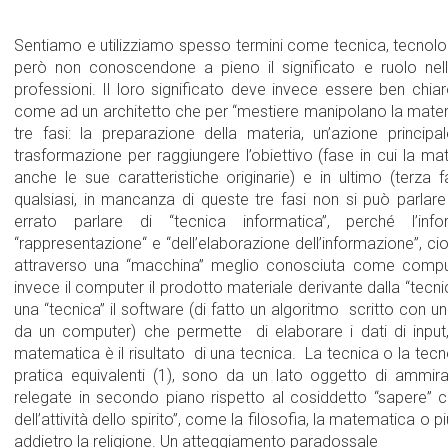
Sentiamo e utilizziamo spesso termini come tecnica, tecnol
però non conoscendone a pieno il significato e ruolo nell
professioni. Il loro significato deve invece essere ben chi
come ad un architetto che per “mestiere manipolano la materia”
tre fasi: la preparazione della materia, un’azione princip
trasformazione per raggiungere l’obiettivo (fase in cui la ma
anche le sue caratteristiche originarie) e in ultimo (terza f
qualsiasi, in mancanza di queste tre fasi non si può parlar
errato parlare di “tecnica informatica”, perché l’in
“rappresentazione“ e “dell’elaborazione dell’informazione”, cio
attraverso una “macchina” meglio conosciuta come compute
invece il computer il prodotto materiale derivante dalla “tecni
una “tecnica” il software (di fatto un algoritmo scritto con u
da un computer) che permette di elaborare i dati di inpu
matematica è il risultato di una tecnica. La tecnica o la tecno
pratica equivalenti (1), sono da un lato oggetto di amm
relegate in secondo piano rispetto al cosiddetto “sapere” c
dell’attività dello spirito”, come la filosofia, la matematica o 
addietro la religione. Un atteggiamento paradossale