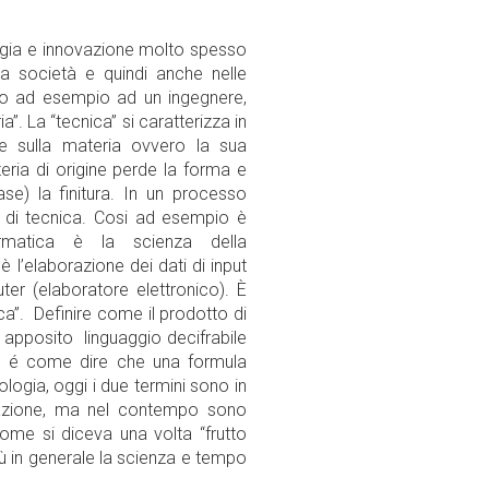
ogia e innovazione molto spesso
a società e quindi anche nelle
aro ad esempio ad un ingegnere,
. La “tecnica” si caratterizza in
ale sulla materia ovvero la sua
teria di origine perde la forma e
ase) la finitura. In un processo
e di tecnica. Cosi ad esempio è
formatica è la scienza della
è l’elaborazione dei dati di input
r (elaboratore elettronico). È
ca”. Definire come il prodotto di
n apposito linguaggio decifrabile
t, é come dire che una formula
logia, oggi i due termini sono in
irazione, ma nel contempo sono
ome si diceva una volta “frutto
più in generale la scienza e tempo