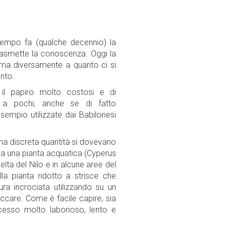
tempo fa (qualche decennio) la
trasmette la conoscenza. Oggi la
, ma diversamente a quanto ci si
nto.
 il papiro molto costosi e di
ti a pochi, anche se di fatto
sempio utilizzate dai Babilonesi
una discreta quantità si dovevano
 da una pianta acquatica (Cyperus
ta del Nilo e in alcune aree del
la pianta ridotto a strisce che
ra incrociata utilizzando su un
ccare. Come è facile capire, sia
cesso molto laborioso, lento e
scala.