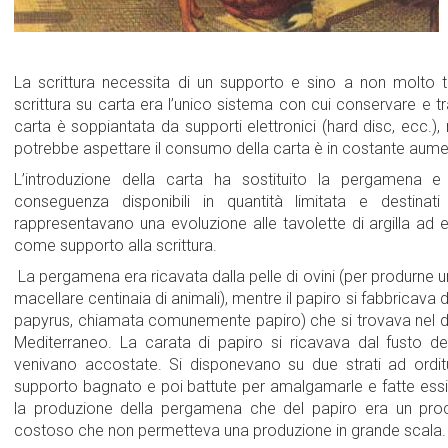
La scrittura necessita di un supporto e sino a non molto 
scrittura su carta era l’unico sistema con cui conservare e 
carta è soppiantata da supporti elettronici (hard disc, ecc.)
potrebbe aspettare il consumo della carta è in costante aume
L’introduzione della carta ha sostituito la pergamena e
conseguenza disponibili in quantità limitata e destina
rappresentavano una evoluzione alle tavolette di argilla ad e
come supporto alla scrittura.
La pergamena era ricavata dalla pelle di ovini (per produrne 
macellare centinaia di animali), mentre il papiro si fabbricava
papyrus, chiamata comunemente papiro) che si trovava nel del
Mediterraneo. La carata di papiro si ricavava dal fusto del
venivano accostate. Si disponevano su due strati ad orditu
supporto bagnato e poi battute per amalgamarle e fatte essi
la produzione della pergamena che del papiro era un pro
costoso che non permetteva una produzione in grande 