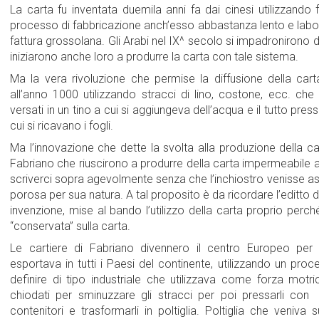
La carta fu inventata duemila anni fa dai cinesi utilizzand
processo di fabbricazione anch’esso abbastanza lento e laborio
fattura grossolana. Gli Arabi nel IX^ secolo si impadronirono d
iniziarono anche loro a produrre la carta con tale sistema.
Ma la vera rivoluzione che permise la diffusione della car
all’anno 1000 utilizzando stracci di lino, costone, ecc. che 
versati in un tino a cui si aggiungeva dell’acqua e il tutto pres
cui si ricavano i fogli.
Ma l’innovazione che dette la svolta alla produzione della ca
Fabriano che riuscirono a produrre della carta impermeabile a
scriverci sopra agevolmente senza che l’inchiostro venisse as
porosa per sua natura. A tal proposito è da ricordare l’editto 
invenzione, mise al bando l’utilizzo della carta proprio perc
“conservata” sulla carta.
Le cartiere di Fabriano divennero il centro Europeo per
esportava in tutti i Paesi del continente, utilizzando un pro
definire di tipo industriale che utilizzava come forza motri
chiodati per sminuzzare gli stracci per poi pressarli con 
contenitori e trasformarli in poltiglia. Poltiglia che veniv